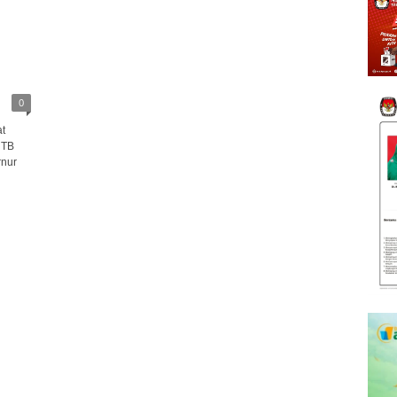
0
t
NTB
rnur