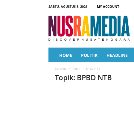
SABTU, AGUSTUS 8, 2026
MY ACCOUNT
N
u
s
r
a
M
e
HOME
POLITIK
HEADLINE
d
i
Beranda
Topik
BPBD NTB
a
Topik: BPBD NTB