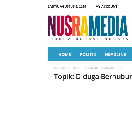
SABTU, AGUSTUS 8, 2026
MY ACCOUNT
N
u
s
r
a
M
e
HOME
POLITIK
HEADLINE
d
i
Beranda
Topik
Diduga Berhubungan Intim
a
Topik: Diduga Berhubu