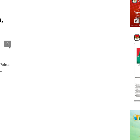
,
0
Polres
.