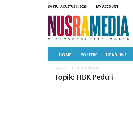
SABTU, AGUSTUS 8, 2026
MY ACCOUNT
N
u
s
r
a
M
e
HOME
POLITIK
HEADLINE
d
i
Beranda
Topik
HBK Peduli
a
Topik: HBK Peduli