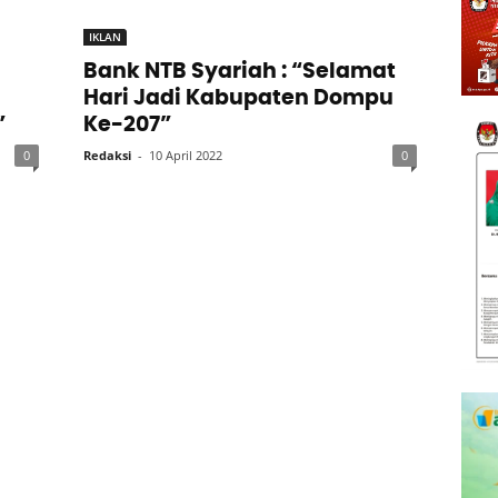
IKLAN
Bank NTB Syariah : “Selamat
Hari Jadi Kabupaten Dompu
”
Ke-207”
0
Redaksi
-
10 April 2022
0