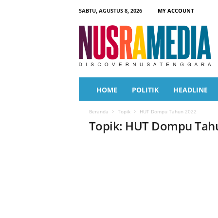
SABTU, AGUSTUS 8, 2026
MY ACCOUNT
N
u
s
r
a
M
e
HOME
POLITIK
HEADLINE
d
i
Beranda
Topik
HUT Dompu Tahun 2022
a
Topik: HUT Dompu Tah