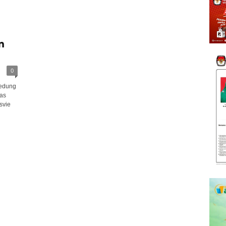
n
0
edung
tas
svie