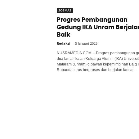
SOSMAS
Progres Pembangunan
Gedung IKA Unram Berjala
Baik
Redaksi
-
5 Januari 2023
NUSRAMEDIA.COM -- Progres pembangunan g
dua lantai Ikatan Keluarga Alumni (IKA) Universi
Mataram (Unram) dibawah kepemimpinan Baiq I
Rupaeda terus berproses dan berjalan lancar...