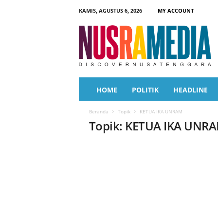
KAMIS, AGUSTUS 6, 2026
MY ACCOUNT
N
u
s
r
a
M
e
HOME
POLITIK
HEADLINE
d
i
Beranda
Topik
KETUA IKA UNRAM
a
Topik: KETUA IKA UNR