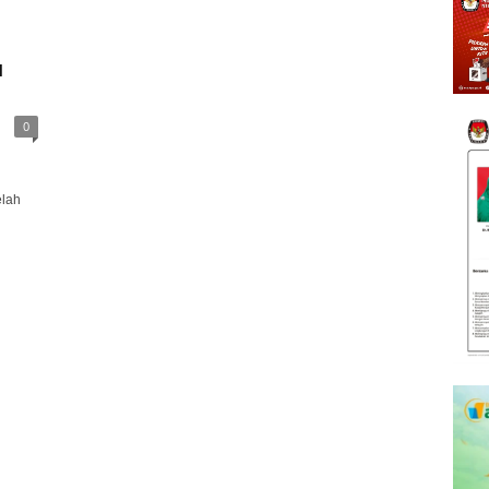
a
0
elah