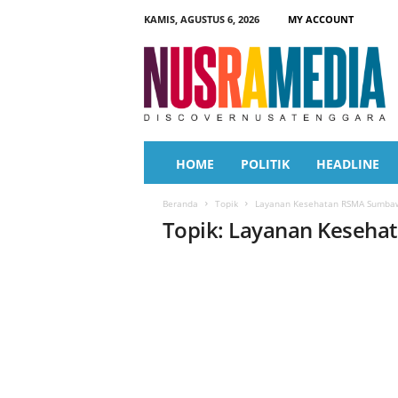
KAMIS, AGUSTUS 6, 2026
MY ACCOUNT
N
u
s
r
a
M
e
HOME
POLITIK
HEADLINE
d
i
Beranda
Topik
Layanan Kesehatan RSMA Sumba
a
Topik: Layanan Keseh