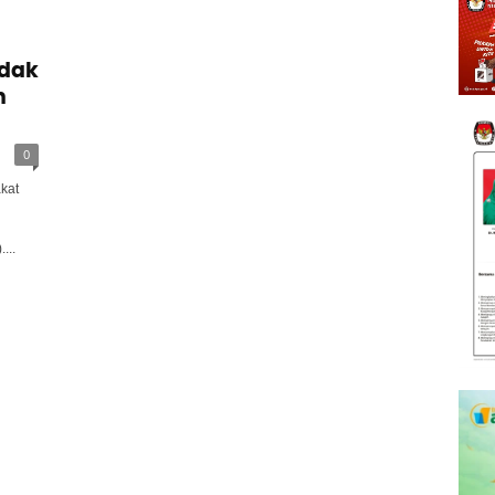
idak
n
0
kat
...