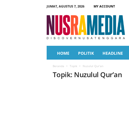
JUMAT, AGUSTUS 7, 2026
MY ACCOUNT
N
u
s
r
a
M
e
HOME
POLITIK
HEADLINE
d
i
Beranda
Topik
Nuzulul Qur’an
a
Topik: Nuzulul Qur’an