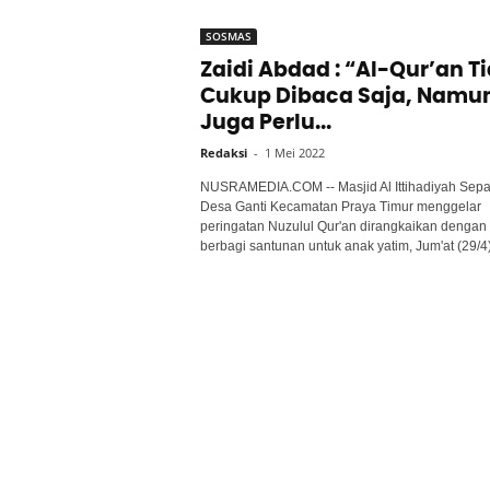
SOSMAS
Zaidi Abdad : “Al-Qur’an T
Cukup Dibaca Saja, Namu
Juga Perlu...
Redaksi
-
1 Mei 2022
NUSRAMEDIA.COM -- Masjid Al Ittihadiyah Sepa
Desa Ganti Kecamatan Praya Timur menggelar
peringatan Nuzulul Qur'an dirangkaikan dengan
berbagi santunan untuk anak yatim, Jum'at (29/4).