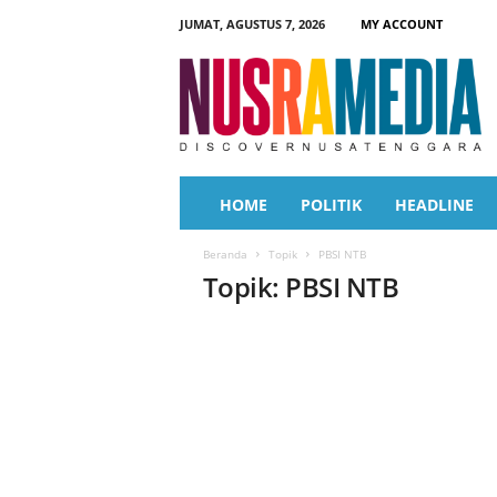
JUMAT, AGUSTUS 7, 2026
MY ACCOUNT
N
u
s
r
a
M
e
HOME
POLITIK
HEADLINE
d
i
Beranda
Topik
PBSI NTB
a
Topik: PBSI NTB