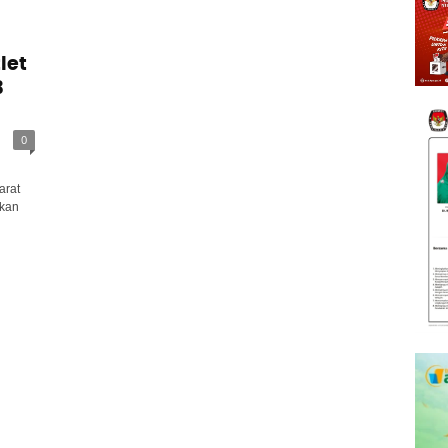
let
B
0
arat
akan