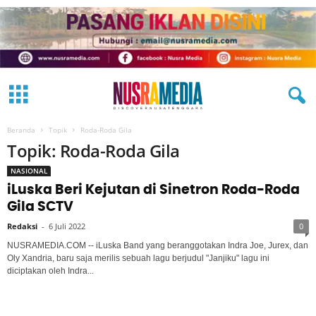
Beranda
Topik
Roda-Roda Gila
Topik: Roda-Roda Gila
NASIONAL
iLuska Beri Kejutan di Sinetron Roda-Roda
Gila SCTV
Redaksi
-
6 Juli 2022
0
NUSRAMEDIA.COM -- iLuska Band yang beranggotakan Indra Joe, Jurex, dan
Oly Xandria, baru saja merilis sebuah lagu berjudul "Janjiku" lagu ini
diciptakan oleh Indra...