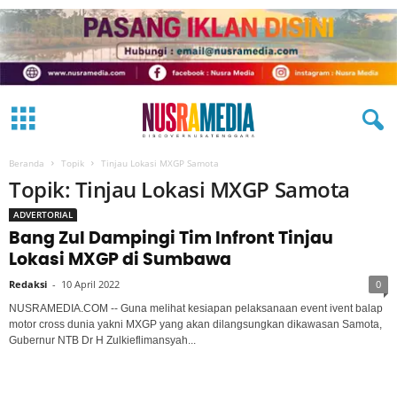
Beranda
Topik
Tinjau Lokasi MXGP Samota
Topik: Tinjau Lokasi MXGP Samota
ADVERTORIAL
Bang Zul Dampingi Tim Infront Tinjau
Lokasi MXGP di Sumbawa
Redaksi
-
10 April 2022
0
NUSRAMEDIA.COM -- Guna melihat kesiapan pelaksanaan event ivent balap
motor cross dunia yakni MXGP yang akan dilangsungkan dikawasan Samota,
Gubernur NTB Dr H Zulkieflimansyah...