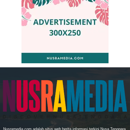
Nusramedia.com adalah situs web berita informasi terkini Nusa Tenggara.