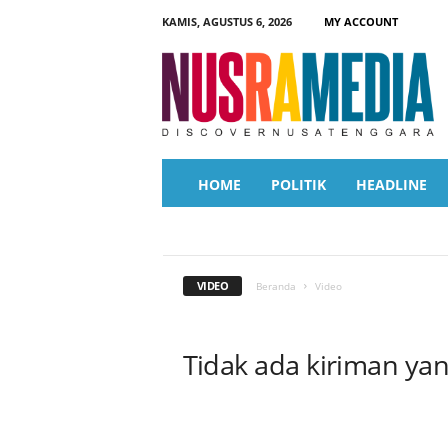
KAMIS, AGUSTUS 6, 2026
MY ACCOUNT
N
u
s
r
a
M
e
HOME
POLITIK
HEADLINE
d
i
ADVERTORIAL
EKBIS
FASHION
H
a
NASIONAL
OLAHRAGA
OPINI
PA
POLITIK
SOSMAS
TECH
TRAVEL
VIDEO
Beranda
Video
Tidak ada kiriman ya