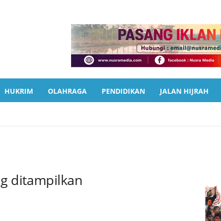
HUKRIM
OLAHRAGA
PENDIDIKAN
JALAN HIJRAH
EADLINE
HUKRIM
IKLAN
JALAN HIJRAH
KESEHATAN
RIWISATA
PEMERINTAHAN
PENDIDIKAN
PERISTIWA
VIDEO
ng ditampilkan