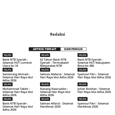
Redaksi
ARTIKEL TERKAIT
DARI PENULIS
IKLAN
IKLAN
IKLAN
Bank NTB Syariah :
62 Tahun Bank NTB
Bank NTB Syariah :
Selamat HUT Lombok
Syariah : Terimakasih
Selamat HUT Kabupaten
Utara ke-18
Masyarakat NTB
Bima ke-386
IKLAN
IKLAN
IKLAN
Sambirang Ahmadi :
Salman Alafarizi : Selamat
Syamsul Fikri : Selamat
Selamat Hari Raya Idul
Hari Raya Idul Adha 2026
Hari Raya Idul Adha 2026
Adha 2026
IKLAN
IKLAN
IKLAN
Muhammad Takdir :
Nanang Nasiruddin :
Johan Rosihan : Selamat
Selamat Hari Raya Idul
Selamat Hari Raya Idul
Hari Raya Idul Adha 2026
Adha 2026
Adha 2026
IKLAN
IKLAN
IKLAN
Bank NTB Syariah :
Salman Alfarizi : Selamat
Syamsul Fikri : Selamat
Selamat Hari Raya Idul
Hardiknas 2026
Hardiknas 2026
Adha 2026