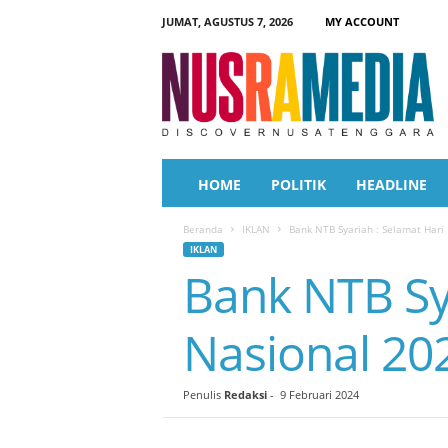
JUMAT, AGUSTUS 7, 2026
MY ACCOUNT
N
u
s
r
a
M
e
HOME
POLITIK
HEADLINE
d
i
Beranda
IKLAN
Bank NTB Syariah : Selamat Hari
a
IKLAN
Bank NTB Sya
Nasional 20
Penulis
Redaksi
-
9 Februari 2024