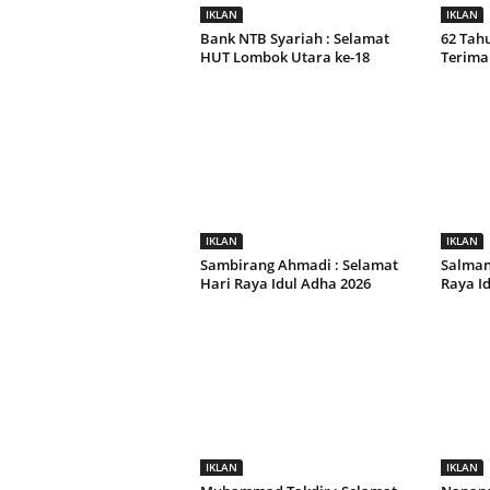
IKLAN
IKLAN
Bank NTB Syariah : Selamat
62 Tah
HUT Lombok Utara ke-18
Terima
IKLAN
IKLAN
Sambirang Ahmadi : Selamat
Salman 
Hari Raya Idul Adha 2026
Raya I
IKLAN
IKLAN