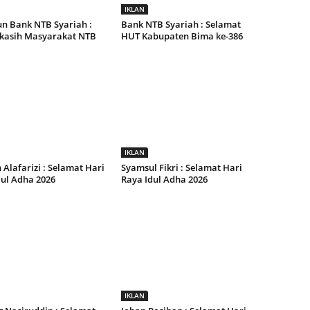
IKLAN
un Bank NTB Syariah :
Bank NTB Syariah : Selamat
kasih Masyarakat NTB
HUT Kabupaten Bima ke-386
IKLAN
Alafarizi : Selamat Hari
Syamsul Fikri : Selamat Hari
dul Adha 2026
Raya Idul Adha 2026
IKLAN