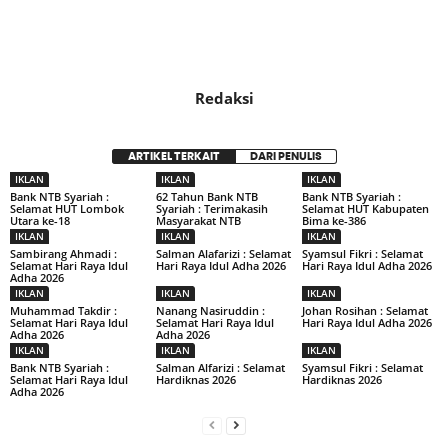
Redaksi
ARTIKEL TERKAIT
DARI PENULIS
IKLAN
IKLAN
IKLAN
Bank NTB Syariah :
62 Tahun Bank NTB
Bank NTB Syariah :
Selamat HUT Lombok
Syariah : Terimakasih
Selamat HUT Kabupaten
Utara ke-18
Masyarakat NTB
Bima ke-386
IKLAN
IKLAN
IKLAN
Sambirang Ahmadi :
Salman Alafarizi : Selamat
Syamsul Fikri : Selamat
Selamat Hari Raya Idul
Hari Raya Idul Adha 2026
Hari Raya Idul Adha 2026
Adha 2026
IKLAN
IKLAN
IKLAN
Muhammad Takdir :
Nanang Nasiruddin :
Johan Rosihan : Selamat
Selamat Hari Raya Idul
Selamat Hari Raya Idul
Hari Raya Idul Adha 2026
Adha 2026
Adha 2026
IKLAN
IKLAN
IKLAN
Bank NTB Syariah :
Salman Alfarizi : Selamat
Syamsul Fikri : Selamat
Selamat Hari Raya Idul
Hardiknas 2026
Hardiknas 2026
Adha 2026