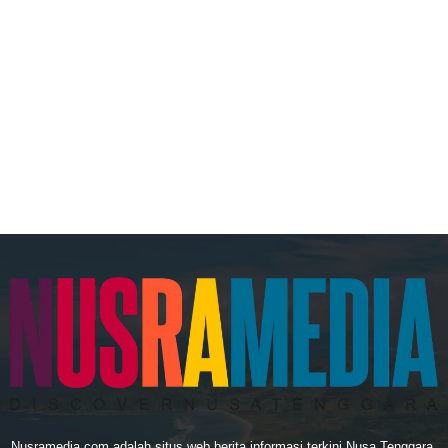
Nusramedia.com adalah situs web berita informasi terkini Nusa Tenggara.