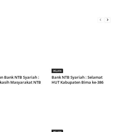
IKLAN
un Bank NTB Syariah :
Bank NTB Syariah : Selamat
kasih Masyarakat NTB
HUT Kabupaten Bima ke-386
IKLAN