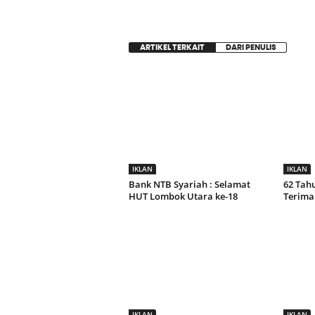
ARTIKEL TERKAIT
DARI PENULIS
IKLAN
IKLAN
Bank NTB Syariah : Selamat
62 Tah
HUT Lombok Utara ke-18
Terima
IKLAN
IKLAN