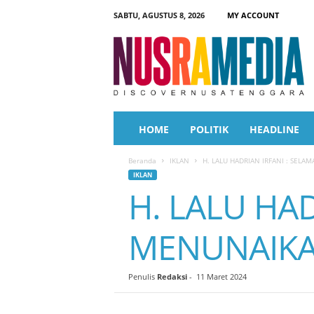
SABTU, AGUSTUS 8, 2026
MY ACCOUNT
N
u
s
r
a
M
e
HOME
POLITIK
HEADLINE
d
i
Beranda
IKLAN
H. LALU HADRIAN IRFANI : SEL
a
IKLAN
H. LALU HAD
MENUNAIKA
Penulis
Redaksi
-
11 Maret 2024