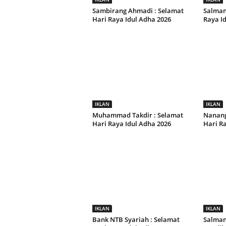
Sambirang Ahmadi : Selamat
Salman 
Hari Raya Idul Adha 2026
Raya I
IKLAN
IKLAN
Muhammad Takdir : Selamat
Nanang
Hari Raya Idul Adha 2026
Hari Ra
IKLAN
IKLAN
Bank NTB Syariah : Selamat
Salman 