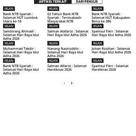
ARTIKEL TERKAIT
DARI PENULIS
IKLAN
IKLAN
IKLAN
Bank NTB Syariah :
62 Tahun Bank NTB
Bank NTB Syariah :
Selamat HUT Lombok
Syariah : Terimakasih
Selamat HUT Kabupaten
Utara ke-18
Masyarakat NTB
Bima ke-386
IKLAN
IKLAN
IKLAN
Sambirang Ahmadi :
Salman Alafarizi : Selamat
Syamsul Fikri : Selamat
Selamat Hari Raya Idul
Hari Raya Idul Adha 2026
Hari Raya Idul Adha 2026
Adha 2026
IKLAN
IKLAN
IKLAN
Muhammad Takdir :
Nanang Nasiruddin :
Johan Rosihan : Selamat
Selamat Hari Raya Idul
Selamat Hari Raya Idul
Hari Raya Idul Adha 2026
Adha 2026
Adha 2026
IKLAN
IKLAN
IKLAN
Bank NTB Syariah :
Salman Alfarizi : Selamat
Syamsul Fikri : Selamat
Selamat Hari Raya Idul
Hardiknas 2026
Hardiknas 2026
Adha 2026