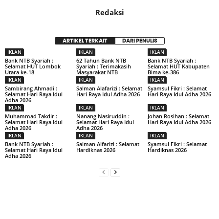
Redaksi
ARTIKEL TERKAIT
DARI PENULIS
IKLAN
IKLAN
IKLAN
Bank NTB Syariah :
62 Tahun Bank NTB
Bank NTB Syariah :
Selamat HUT Lombok
Syariah : Terimakasih
Selamat HUT Kabupaten
Utara ke-18
Masyarakat NTB
Bima ke-386
IKLAN
IKLAN
IKLAN
Sambirang Ahmadi :
Salman Alafarizi : Selamat
Syamsul Fikri : Selamat
Selamat Hari Raya Idul
Hari Raya Idul Adha 2026
Hari Raya Idul Adha 2026
Adha 2026
IKLAN
IKLAN
IKLAN
Muhammad Takdir :
Nanang Nasiruddin :
Johan Rosihan : Selamat
Selamat Hari Raya Idul
Selamat Hari Raya Idul
Hari Raya Idul Adha 2026
Adha 2026
Adha 2026
IKLAN
IKLAN
IKLAN
Bank NTB Syariah :
Salman Alfarizi : Selamat
Syamsul Fikri : Selamat
Selamat Hari Raya Idul
Hardiknas 2026
Hardiknas 2026
Adha 2026