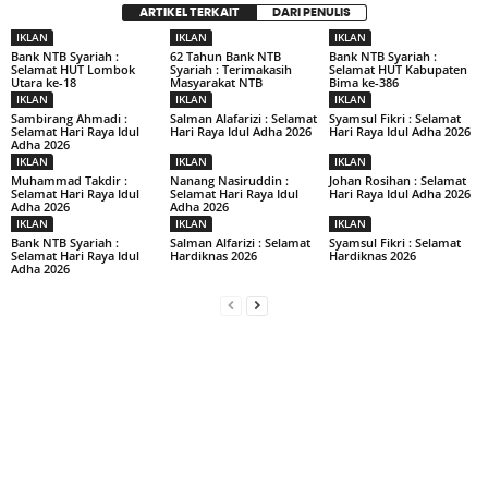
ARTIKEL TERKAIT
DARI PENULIS
IKLAN
IKLAN
IKLAN
Bank NTB Syariah :
62 Tahun Bank NTB
Bank NTB Syariah :
Selamat HUT Lombok
Syariah : Terimakasih
Selamat HUT Kabupaten
Utara ke-18
Masyarakat NTB
Bima ke-386
IKLAN
IKLAN
IKLAN
Sambirang Ahmadi :
Salman Alafarizi : Selamat
Syamsul Fikri : Selamat
Selamat Hari Raya Idul
Hari Raya Idul Adha 2026
Hari Raya Idul Adha 2026
Adha 2026
IKLAN
IKLAN
IKLAN
Muhammad Takdir :
Nanang Nasiruddin :
Johan Rosihan : Selamat
Selamat Hari Raya Idul
Selamat Hari Raya Idul
Hari Raya Idul Adha 2026
Adha 2026
Adha 2026
IKLAN
IKLAN
IKLAN
Bank NTB Syariah :
Salman Alfarizi : Selamat
Syamsul Fikri : Selamat
Selamat Hari Raya Idul
Hardiknas 2026
Hardiknas 2026
Adha 2026