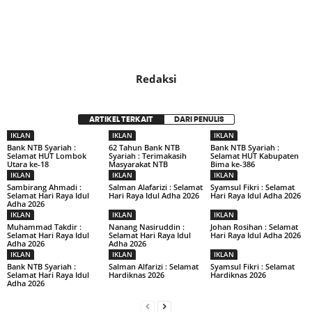
Redaksi
ARTIKEL TERKAIT
DARI PENULIS
IKLAN
IKLAN
IKLAN
Bank NTB Syariah :
62 Tahun Bank NTB
Bank NTB Syariah :
Selamat HUT Lombok
Syariah : Terimakasih
Selamat HUT Kabupaten
Utara ke-18
Masyarakat NTB
Bima ke-386
IKLAN
IKLAN
IKLAN
Sambirang Ahmadi :
Salman Alafarizi : Selamat
Syamsul Fikri : Selamat
Selamat Hari Raya Idul
Hari Raya Idul Adha 2026
Hari Raya Idul Adha 2026
Adha 2026
IKLAN
IKLAN
IKLAN
Muhammad Takdir :
Nanang Nasiruddin :
Johan Rosihan : Selamat
Selamat Hari Raya Idul
Selamat Hari Raya Idul
Hari Raya Idul Adha 2026
Adha 2026
Adha 2026
IKLAN
IKLAN
IKLAN
Bank NTB Syariah :
Salman Alfarizi : Selamat
Syamsul Fikri : Selamat
Selamat Hari Raya Idul
Hardiknas 2026
Hardiknas 2026
Adha 2026