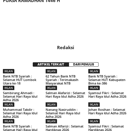
PUASA RAMADHAN 1446 H
Redaksi
ARTIKEL TERKAIT
DARI PENULIS
IKLAN
IKLAN
IKLAN
Bank NTB Syariah :
62 Tahun Bank NTB
Bank NTB Syariah :
Selamat HUT Lombok
Syariah : Terimakasih
Selamat HUT Kabupaten
Utara ke-18
Masyarakat NTB
Bima ke-386
IKLAN
IKLAN
IKLAN
Sambirang Ahmadi :
Salman Alafarizi : Selamat
Syamsul Fikri : Selamat
Selamat Hari Raya Idul
Hari Raya Idul Adha 2026
Hari Raya Idul Adha 2026
Adha 2026
IKLAN
IKLAN
IKLAN
Muhammad Takdir :
Nanang Nasiruddin :
Johan Rosihan : Selamat
Selamat Hari Raya Idul
Selamat Hari Raya Idul
Hari Raya Idul Adha 2026
Adha 2026
Adha 2026
IKLAN
IKLAN
IKLAN
Bank NTB Syariah :
Salman Alfarizi : Selamat
Syamsul Fikri : Selamat
Selamat Hari Raya Idul
Hardiknas 2026
Hardiknas 2026