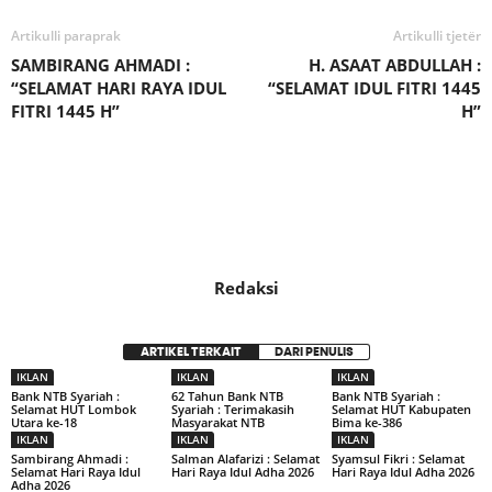
Artikulli paraprak
Artikulli tjetër
SAMBIRANG AHMADI :
H. ASAAT ABDULLAH :
“SELAMAT HARI RAYA IDUL
“SELAMAT IDUL FITRI 1445
FITRI 1445 H”
H”
Redaksi
ARTIKEL TERKAIT
DARI PENULIS
IKLAN
IKLAN
IKLAN
Bank NTB Syariah :
62 Tahun Bank NTB
Bank NTB Syariah :
Selamat HUT Lombok
Syariah : Terimakasih
Selamat HUT Kabupaten
Utara ke-18
Masyarakat NTB
Bima ke-386
IKLAN
IKLAN
IKLAN
Sambirang Ahmadi :
Salman Alafarizi : Selamat
Syamsul Fikri : Selamat
Selamat Hari Raya Idul
Hari Raya Idul Adha 2026
Hari Raya Idul Adha 2026
Adha 2026