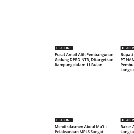
HEADLINE
HEADLI
Pusat Ambil Alih Pembangunan
Bupati 
Gedung DPRD NTB, Ditargetkan
PT NAM 
Rampung dalam 11 Bulan
Pembuk
Langsu
HEADLINE
HEADLI
Mendikdasmen Abdul Mu’ti:
Raker A
Pelaksanaan MPLS Sangat
Langka