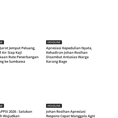
NE
HEADLINE
Jarot Jemput Peluang,
Apresiasi Kepedulian Nyata,
Air Siap Kaji
Kehadiran Johan Rosihan
aan Rute Penerbangan
Disambut Antusias Warga
ng ke Sumbawa
Karang Bage
NE
HEADLINE
PPSI 2026 : Satukan
Johan Rosihan Apresiasi
h Wujudkan
Respons Cepat Manggala Agni