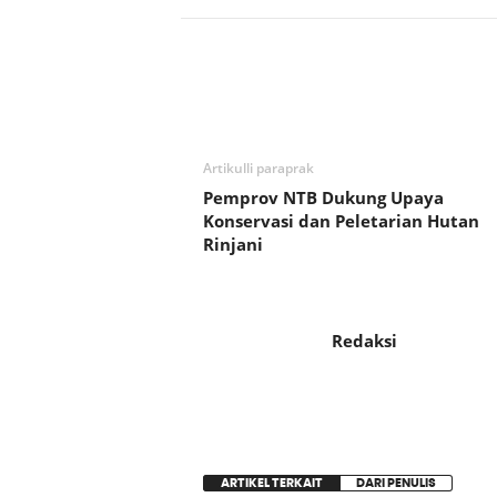
Bagikan
Artikulli paraprak
Pemprov NTB Dukung Upaya
Konservasi dan Peletarian Hutan
Rinjani
Redaksi
ARTIKEL TERKAIT
DARI PENULIS