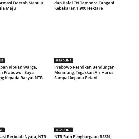
ormasi Daerah Menuju
dan Balai TN Tambora Tangani
sia Maju
Kebakaran 1.900 Hektare
NE
HEADLINE
pan Ribuan Warga,
Prabowo Resmikan Bendungan
en Prabowo : Saya
Meninting, Tegaskan Air Harus
ng Kepada Rakyat NTB
Sampai kepada Petani
NE
HEADLINE
asi Berbuah Nyata, NTB
NTB Raih Penghargaan BSSN,