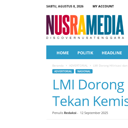
SABTU, AGUSTUS 8, 2026
MY ACCOUNT
N
u
s
r
a
M
e
HOME
POLITIK
HEADLINE
d
i
Beranda
ADVERTORIAL
LMI Dorong Hilirisasi da
a
ADVERTORIAL
NASIONAL
LMI Dorong 
Tekan Kemi
Penulis
Redaksi
-
12 September 2025