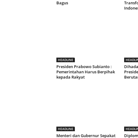
Bagus
Transf
Indone
HEADLINE
HEADLI
Presiden Prabowo Subianto :
Dihada
Pemerintahan Harus Berpihak
Presid
kepada Rakyat
Beruta
HEADLINE
HEADLI
Menteri dan Gubernur Sepakat
Diplom