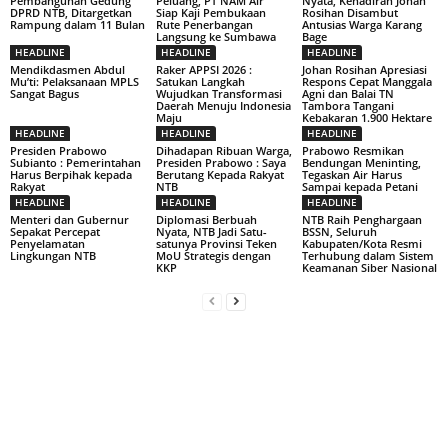
Pembangunan Gedung
Peluang, PT NAM Air
Nyata, Kehadiran Johan
DPRD NTB, Ditargetkan
Siap Kaji Pembukaan
Rosihan Disambut
Rampung dalam 11 Bulan
Rute Penerbangan
Antusias Warga Karang
Langsung ke Sumbawa
Bage
HEADLINE
HEADLINE
HEADLINE
Mendikdasmen Abdul
Raker APPSI 2026 :
Johan Rosihan Apresiasi
Mu’ti: Pelaksanaan MPLS
Satukan Langkah
Respons Cepat Manggala
Sangat Bagus
Wujudkan Transformasi
Agni dan Balai TN
Daerah Menuju Indonesia
Tambora Tangani
Maju
Kebakaran 1.900 Hektare
HEADLINE
HEADLINE
HEADLINE
Presiden Prabowo
Dihadapan Ribuan Warga,
Prabowo Resmikan
Subianto : Pemerintahan
Presiden Prabowo : Saya
Bendungan Meninting,
Harus Berpihak kepada
Berutang Kepada Rakyat
Tegaskan Air Harus
Rakyat
NTB
Sampai kepada Petani
HEADLINE
HEADLINE
HEADLINE
Menteri dan Gubernur
Diplomasi Berbuah
NTB Raih Penghargaan
Sepakat Percepat
Nyata, NTB Jadi Satu-
BSSN, Seluruh
Penyelamatan
satunya Provinsi Teken
Kabupaten/Kota Resmi
Lingkungan NTB
MoU Strategis dengan
Terhubung dalam Sistem
KKP
Keamanan Siber Nasional