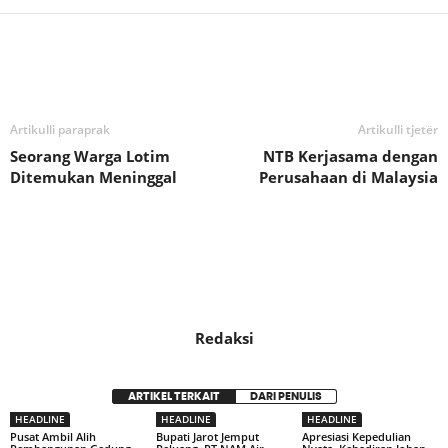
Bagikan
Artikulli paraprak
Artikulli tjetër
Seorang Warga Lotim
NTB Kerjasama dengan
Ditemukan Meninggal
Perusahaan di Malaysia
Redaksi
ARTIKEL TERKAIT
DARI PENULIS
HEADLINE
HEADLINE
HEADLINE
Pusat Ambil Alih
Bupati Jarot Jemput
Apresiasi Kepedulian