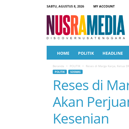
SABTU, AGUSTUS 8, 2026
MY ACCOUNT
N
u
s
r
a
M
e
HOME
POLITIK
HEADLINE
d
i
Beranda
POLITIK
Reses di Marga Karya, Ketua
a
POLITIK
SOSMAS
Reses di Ma
Akan Perju
Kesenian