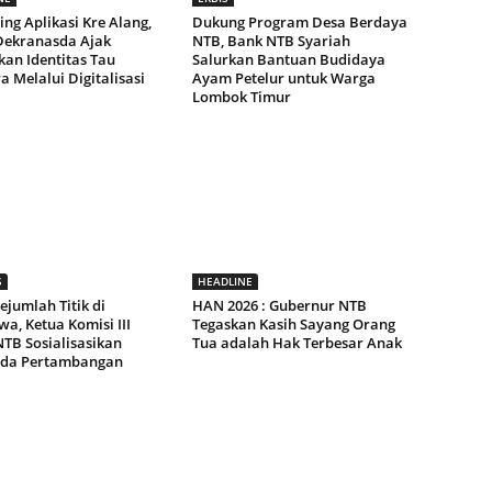
ng Aplikasi Kre Alang,
Dukung Program Desa Berdaya
Dekranasda Ajak
NTB, Bank NTB Syariah
kan Identitas Tau
Salurkan Bantuan Budidaya
 Melalui Digitalisasi
Ayam Petelur untuk Warga
Lombok Timur
S
HEADLINE
ejumlah Titik di
HAN 2026 : Gubernur NTB
a, Ketua Komisi III
Tegaskan Kasih Sayang Orang
TB Sosialisasikan
Tua adalah Hak Terbesar Anak
da Pertambangan