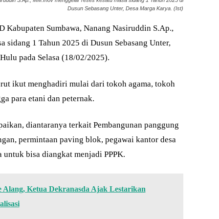
ddin S.Ap., MM.Inov menggelar reses kesatu masa sidang 1 Tahun 2025 di
Dusun Sebasang Unter, Desa Marga Karya. (Ist)
 Kabupaten Sumbawa, Nanang Nasiruddin S.Ap.,
a sidang 1 Tahun 2025 di Dusun Sebasang Unter,
ulu pada Selasa (18/02/2025).
urut ikut menghadiri mulai dari tokoh agama, tokoh
ga para etani dan peternak.
mpaikan, diantaranya terkait Pembangunan panggung
gan, permintaan paving blok, pegawai kantor desa
untuk bisa diangkat menjadi PPPK.
e Alang, Ketua Dekranasda Ajak Lestarikan
lisasi