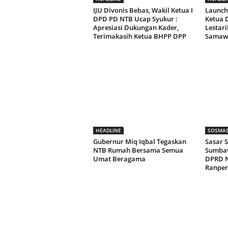
IJU Divonis Bebas, Wakil Ketua I
Launchi
DPD PD NTB Ucap Syukur :
Ketua 
Apresiasi Dukungan Kader,
Lestari
Terimakasih Ketua BHPP DPP
Samawa
HEADLINE
SOSMA
Gubernur Miq Iqbal Tegaskan
Sasar S
NTB Rumah Bersama Semua
Sumbaw
Umat Beragama
DPRD N
Ranper