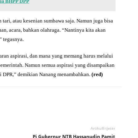
tua BHPP DPP
 tari, atau kesenian sumbawa saja. Namun juga bisa
an, acara, bahkan olahraga. “Nantinya kita akan
” tegasnya.
an aspirasi, dan mana yang memang harus melalui
n pemerintah. Namun semua aspirasi yang disampaikan
 di DPR,” demikian Nanang menambahkan.
(red)
Artikulli tjetër
Pj Gubernur NTB Hassanudin Pamit