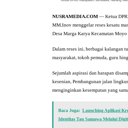
Ketua DPRD Kabupaten Sumbawa, Nanang Nasiru
NUSRAMEDIA.COM
— Ketua DPRD
MM.Inov menggelar reses kesatu mas
Desa Marga Karya Kecamatan Moyo H
Dalam reses ini, berbagai kalangan t
masyarakat, tokoh pemuda, guru hing
Sejumlah aspirasi dan harapan disa
kesenian, Pembangunan jalan lingkun
menginginkan kesempatan yang sama 
Baca Juga:
Launching Aplikasi Kr
Identitas Tau Samawa Melalui Digita