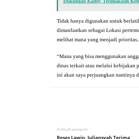
Dukungan Kader, Terimakasih Ke
Tidak hanya digunakan untuk berlatih
dimanfaatkan sebagai Lokasi pertemu
melihat mana yang menjadi prioritas,
“Mana yang bisa menggunakan anggar
dinas terkait atau melalui kebijaka
ini akan saya perjuangkan nantinya
Bagikan
Artikulli paraprak
Reses Lawin, Juliansyah Terima