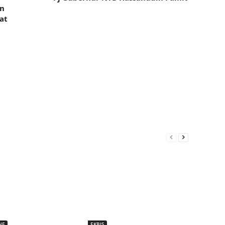
an
at
NE
EKBIS