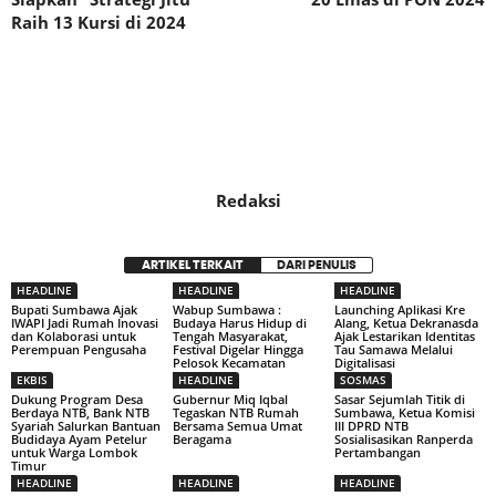
Raih 13 Kursi di 2024
Redaksi
ARTIKEL TERKAIT
DARI PENULIS
HEADLINE
HEADLINE
HEADLINE
Bupati Sumbawa Ajak
Wabup Sumbawa :
Launching Aplikasi Kre
IWAPI Jadi Rumah Inovasi
Budaya Harus Hidup di
Alang, Ketua Dekranasda
dan Kolaborasi untuk
Tengah Masyarakat,
Ajak Lestarikan Identitas
Perempuan Pengusaha
Festival Digelar Hingga
Tau Samawa Melalui
Pelosok Kecamatan
Digitalisasi
EKBIS
HEADLINE
SOSMAS
Dukung Program Desa
Gubernur Miq Iqbal
Sasar Sejumlah Titik di
Berdaya NTB, Bank NTB
Tegaskan NTB Rumah
Sumbawa, Ketua Komisi
Syariah Salurkan Bantuan
Bersama Semua Umat
III DPRD NTB
Budidaya Ayam Petelur
Beragama
Sosialisasikan Ranperda
untuk Warga Lombok
Pertambangan
Timur
HEADLINE
HEADLINE
HEADLINE