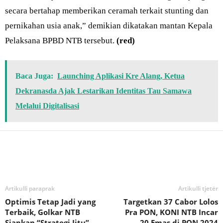
secara bertahap memberikan ceramah terkait stunting dan
pernikahan usia anak,” demikian dikatakan mantan Kepala
Pelaksana BPBD NTB tersebut.
(red)
Baca Juga:
Launching Aplikasi Kre Alang, Ketua
Dekranasda Ajak Lestarikan Identitas Tau Samawa
Melalui Digitalisasi
Bagikan
Artikulli paraprak
Artikulli tjetër
Optimis Tetap Jadi yang
Targetkan 37 Cabor Lolos
Terbaik, Golkar NTB
Pra PON, KONI NTB Incar
Siapkan “Strategi Jitu”
20 Emas di PON 2024