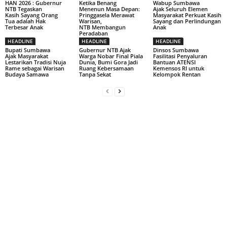
HAN 2026 : Gubernur
Ketika Benang
Wabup Sumbawa
NTB Tegaskan
Menenun Masa Depan:
Ajak Seluruh Elemen
Kasih Sayang Orang
Pringgasela Merawat
Masyarakat Perkuat Kasih
Tua adalah Hak
Warisan,
Sayang dan Perlindungan
Terbesar Anak
NTB Membangun
Anak
Peradaban
HEADLINE
HEADLINE
HEADLINE
Bupati Sumbawa
Gubernur NTB Ajak
Dinsos Sumbawa
Ajak Masyarakat
Warga Nobar Final Piala
Fasilitasi Penyaluran
Lestarikan Tradisi Nuja
Dunia, Bumi Gora Jadi
Bantuan ATENSI
Rame sebagai Warisan
Ruang Kebersamaan
Kemensos RI untuk
Budaya Samawa
Tanpa Sekat
Kelompok Rentan