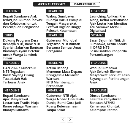
ARTIKEL TERKAIT
DARI PENULIS
HEADLINE
HEADLINE
HEADLINE
Bupati Sumbawa Ajak
Wabup Sumbawa :
Launching Aplikasi Kre
IWAPI Jadi Rumah Inovasi
Budaya Harus Hidup di
Alang, Ketua Dekranasda
dan Kolaborasi untuk
Tengah Masyarakat,
Ajak Lestarikan Identitas
Perempuan Pengusaha
Festival Digelar Hingga
Tau Samawa Melalui
Pelosok Kecamatan
Digitalisasi
EKBIS
HEADLINE
SOSMAS
Dukung Program Desa
Gubernur Miq Iqbal
Sasar Sejumlah Titik di
Berdaya NTB, Bank NTB
Tegaskan NTB Rumah
Sumbawa, Ketua Komisi
Syariah Salurkan Bantuan
Bersama Semua Umat
III DPRD NTB
Budidaya Ayam Petelur
Beragama
Sosialisasikan Ranperda
untuk Warga Lombok
Pertambangan
Timur
HEADLINE
HEADLINE
HEADLINE
HAN 2026 : Gubernur
Ketika Benang
Wabup Sumbawa
NTB Tegaskan
Menenun Masa Depan:
Ajak Seluruh Elemen
Kasih Sayang Orang
Pringgasela Merawat
Masyarakat Perkuat Kasih
Tua adalah Hak
Warisan,
Sayang dan Perlindungan
Terbesar Anak
NTB Membangun
Anak
Peradaban
HEADLINE
HEADLINE
HEADLINE
Bupati Sumbawa
Gubernur NTB Ajak
Dinsos Sumbawa
Ajak Masyarakat
Warga Nobar Final Piala
Fasilitasi Penyaluran
Lestarikan Tradisi Nuja
Dunia, Bumi Gora Jadi
Bantuan ATENSI
Rame sebagai Warisan
Ruang Kebersamaan
Kemensos RI untuk
Budaya Samawa
Tanpa Sekat
Kelompok Rentan