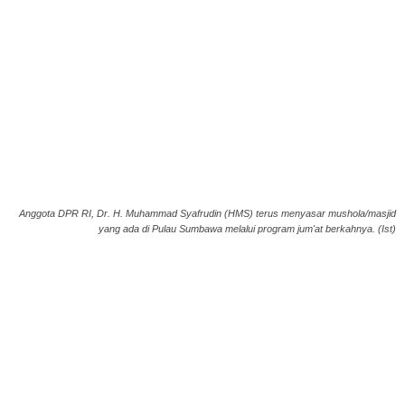
Anggota DPR RI, Dr. H. Muhammad Syafrudin (HMS) terus menyasar mushola/masjid
yang ada di Pulau Sumbawa melalui program jum'at berkahnya. (Ist)