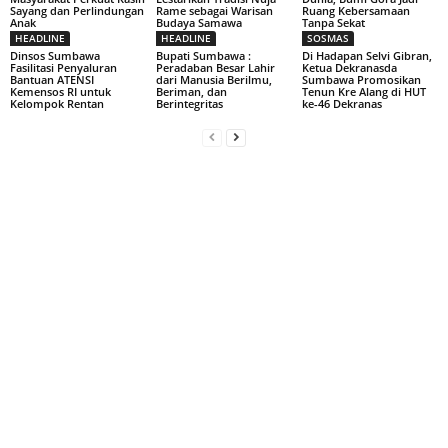
Sayang dan Perlindungan
Rame sebagai Warisan
Ruang Kebersamaan
Anak
Budaya Samawa
Tanpa Sekat
HEADLINE
HEADLINE
SOSMAS
Dinsos Sumbawa
Bupati Sumbawa :
Di Hadapan Selvi Gibran,
Fasilitasi Penyaluran
Peradaban Besar Lahir
Ketua Dekranasda
Bantuan ATENSI
dari Manusia Berilmu,
Sumbawa Promosikan
Kemensos RI untuk
Beriman, dan
Tenun Kre Alang di HUT
Kelompok Rentan
Berintegritas
ke-46 Dekranas