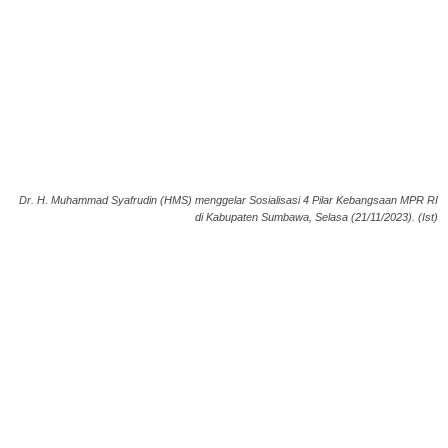
Dr. H. Muhammad Syafrudin (HMS) menggelar Sosialisasi 4 Pilar Kebangsaan MPR RI
di Kabupaten Sumbawa, Selasa (21/11/2023). (Ist)