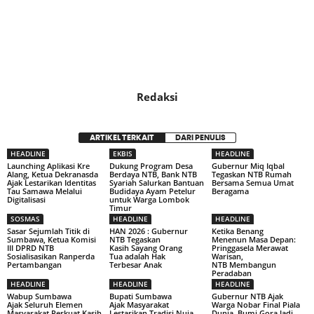
Redaksi
ARTIKEL TERKAIT
DARI PENULIS
HEADLINE
EKBIS
HEADLINE
Launching Aplikasi Kre
Dukung Program Desa
Gubernur Miq Iqbal
Alang, Ketua Dekranasda
Berdaya NTB, Bank NTB
Tegaskan NTB Rumah
Ajak Lestarikan Identitas
Syariah Salurkan Bantuan
Bersama Semua Umat
Tau Samawa Melalui
Budidaya Ayam Petelur
Beragama
Digitalisasi
untuk Warga Lombok
Timur
SOSMAS
HEADLINE
HEADLINE
Sasar Sejumlah Titik di
HAN 2026 : Gubernur
Ketika Benang
Sumbawa, Ketua Komisi
NTB Tegaskan
Menenun Masa Depan:
III DPRD NTB
Kasih Sayang Orang
Pringgasela Merawat
Sosialisasikan Ranperda
Tua adalah Hak
Warisan,
Pertambangan
Terbesar Anak
NTB Membangun
Peradaban
HEADLINE
HEADLINE
HEADLINE
Wabup Sumbawa
Bupati Sumbawa
Gubernur NTB Ajak
Ajak Seluruh Elemen
Ajak Masyarakat
Warga Nobar Final Piala
Masyarakat Perkuat Kasih
Lestarikan Tradisi Nuja
Dunia, Bumi Gora Jadi