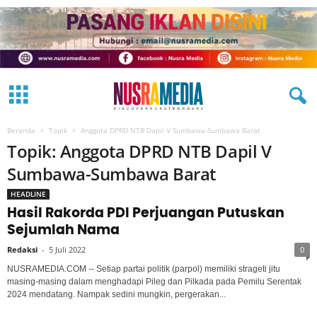
Beranda
Topik
Anggota DPRD NTB Dapil V Sumbawa-Sumbawa Barat
Topik: Anggota DPRD NTB Dapil V
Sumbawa-Sumbawa Barat
HEADLINE
Hasil Rakorda PDI Perjuangan Putuskan
Sejumlah Nama
Redaksi
-
5 Juli 2022
0
NUSRAMEDIA.COM -- Setiap partai politik (parpol) memiliki strageti jitu
masing-masing dalam menghadapi Pileg dan Pilkada pada Pemilu Serentak
2024 mendatang. Nampak sedini mungkin, pergerakan...