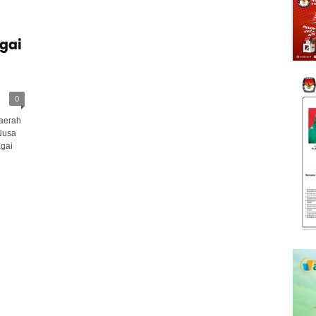
gai
0
aerah
Nusa
agai