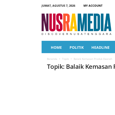
JUMAT, AGUSTUS 7, 2026
MY ACCOUNT
N
u
s
r
a
M
e
HOME
POLITIK
HEADLINE
d
i
Beranda
Topik
Balaik Kemasan Produk Daerah
a
Topik: Balaik Kemasan