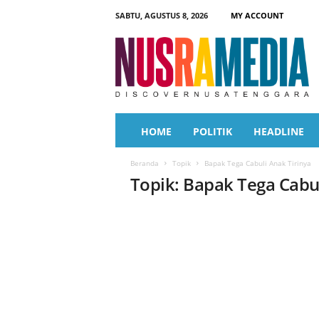
SABTU, AGUSTUS 8, 2026
MY ACCOUNT
N
u
s
r
a
M
e
HOME
POLITIK
HEADLINE
d
i
Beranda
Topik
Bapak Tega Cabuli Anak Tirinya
a
Topik: Bapak Tega Cabul