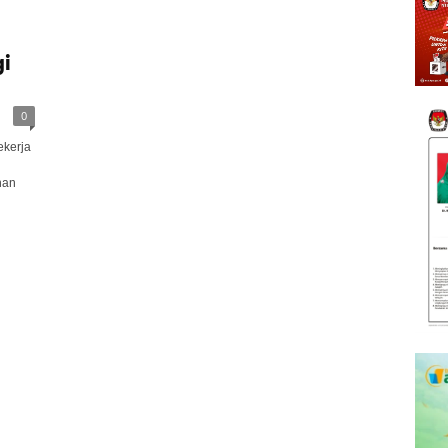
i
0
kerja
nan