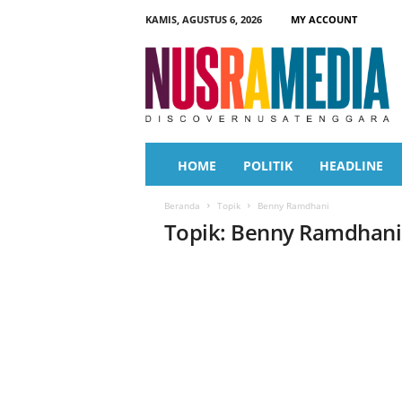
KAMIS, AGUSTUS 6, 2026
MY ACCOUNT
N
u
s
r
a
M
e
HOME
POLITIK
HEADLINE
d
i
Beranda
Topik
Benny Ramdhani
a
Topik: Benny Ramdhani