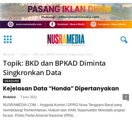
Beranda
Topik
BKD dan BPKAD Diminta Singkronkan Data
Topik: BKD dan BPKAD Diminta
Singkronkan Data
HEADLINE
Kejelasan Data “Honda” Dipertanyakan
Redaksi
-
7 Juni 2022
0
NUSRAMEDIA.COM -- Anggota Komisi I DPRD Nusa Tenggara Barat yang
membidangi Pemerintahan, Hukum dan HAM, Najamuddin Moestafa angkat
bicara. Poitisi Partai Amanat Nasional (PAN)...