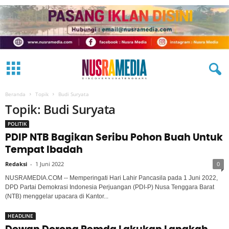
Beranda
Topik
Budi Suryata
Topik: Budi Suryata
POLITIK
PDIP NTB Bagikan Seribu Pohon Buah Untuk
Tempat Ibadah
Redaksi
-
1 Juni 2022
0
NUSRAMEDIA.COM -- Memperingati Hari Lahir Pancasila pada 1 Juni 2022,
DPD Partai Demokrasi Indonesia Perjuangan (PDI-P) Nusa Tenggara Barat
(NTB) menggelar upacara di Kantor...
HEADLINE