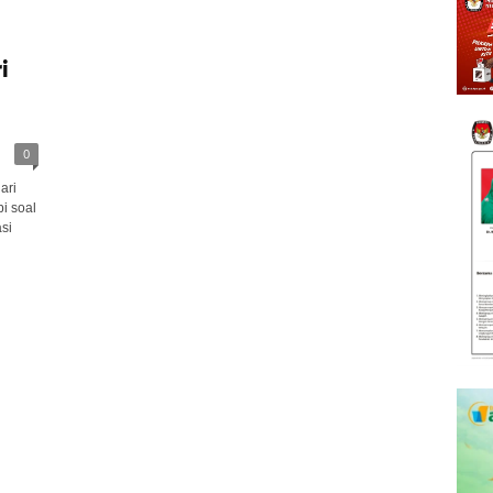
i
0
ari
i soal
si