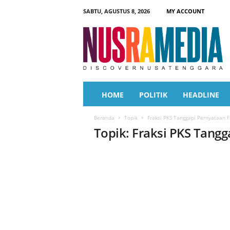
SABTU, AGUSTUS 8, 2026
MY ACCOUNT
N
u
s
r
a
M
e
HOME
POLITIK
HEADLINE
d
i
Beranda
Topik
Fraksi PKS Tanggapi Pernyataan F
a
Topik: Fraksi PKS Tangg