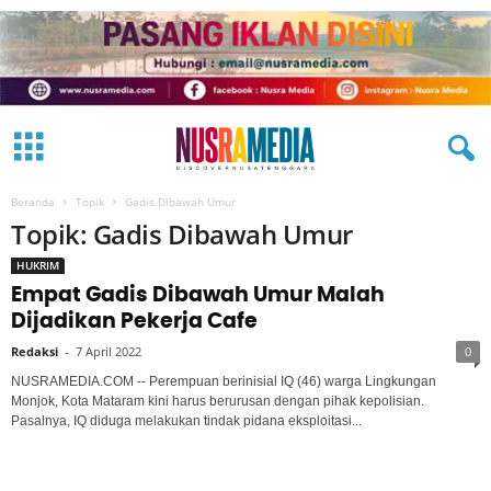
Beranda
Topik
Gadis Dibawah Umur
Topik: Gadis Dibawah Umur
HUKRIM
Empat Gadis Dibawah Umur Malah
Dijadikan Pekerja Cafe
Redaksi
-
7 April 2022
0
NUSRAMEDIA.COM -- Perempuan berinisial IQ (46) warga Lingkungan
Monjok, Kota Mataram kini harus berurusan dengan pihak kepolisian.
Pasalnya, IQ diduga melakukan tindak pidana eksploitasi...