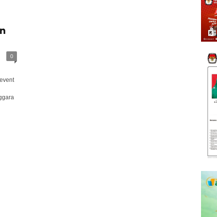
n
0
event
ggara