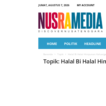
JUMAT, AGUSTUS 7, 2026
MY ACCOUNT
N
u
s
r
a
M
e
HOME
POLITIK
HEADLINE
d
i
Beranda
Topik
Halal Bi Halal Himpunan Keluarg
a
Topik: Halal Bi Halal 