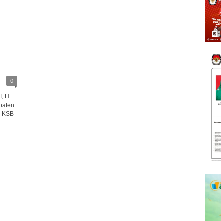
0
, H.
paten
i KSB