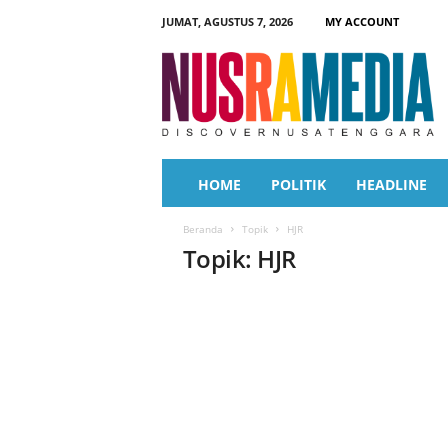
JUMAT, AGUSTUS 7, 2026
MY ACCOUNT
N
u
s
r
a
M
e
HOME
POLITIK
HEADLINE
d
i
Beranda
Topik
HJR
a
Topik: HJR