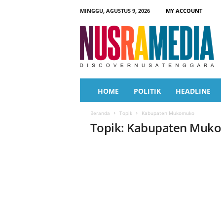
MINGGU, AGUSTUS 9, 2026
MY ACCOUNT
N
u
s
r
a
M
e
HOME
POLITIK
HEADLINE
d
i
Beranda
Topik
Kabupaten Mukomuko
a
Topik: Kabupaten Muk