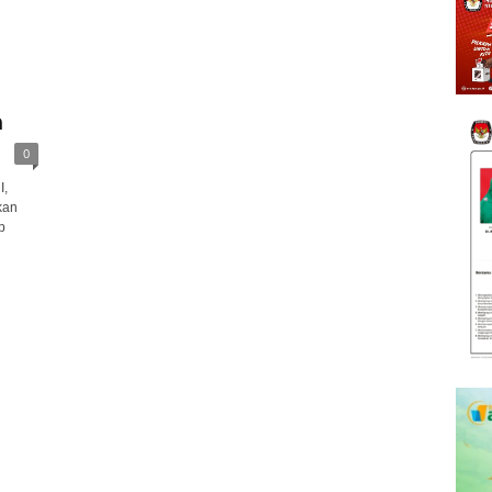
n
0
I,
kan
p