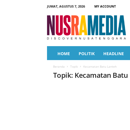
JUMAT, AGUSTUS 7, 2026
MY ACCOUNT
N
u
s
r
a
M
e
HOME
POLITIK
HEADLINE
d
i
Beranda
Topik
Kecamatan Batu Lanteh
a
Topik: Kecamatan Batu