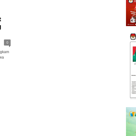
t
g
0
ngkam
awa