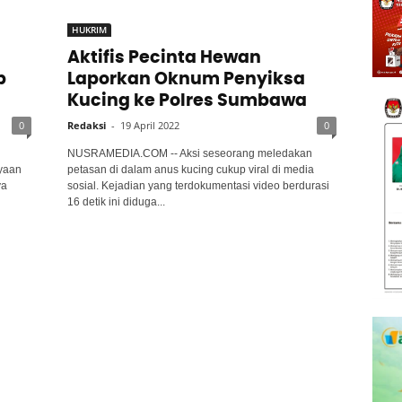
HUKRIM
Aktifis Pecinta Hewan
p
Laporkan Oknum Penyiksa
Kucing ke Polres Sumbawa
0
Redaksi
-
19 April 2022
0
NUSRAMEDIA.COM -- Aksi seseorang meledakan
yaan
petasan di dalam anus kucing cukup viral di media
ya
sosial. Kejadian yang terdokumentasi video berdurasi
16 detik ini diduga...