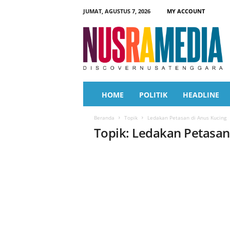
JUMAT, AGUSTUS 7, 2026
MY ACCOUNT
N
u
s
r
a
M
e
HOME
POLITIK
HEADLINE
d
i
Beranda
Topik
Ledakan Petasan di Anus Kucing
a
Topik: Ledakan Petasan