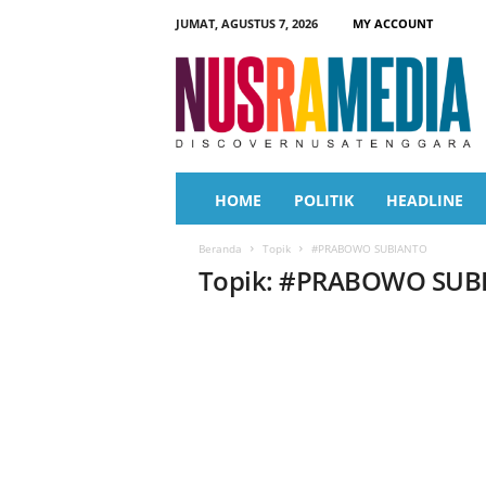
JUMAT, AGUSTUS 7, 2026
MY ACCOUNT
N
u
s
r
a
M
e
HOME
POLITIK
HEADLINE
d
i
Beranda
Topik
#PRABOWO SUBIANTO
a
Topik: #PRABOWO SUB