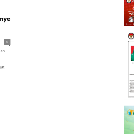
nye
0
han
uat