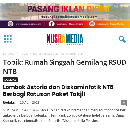
Beranda
Topik
Rumah Singgah Gemilang RSUD NTB
Topik: Rumah Singgah Gemilang RSUD
NTB
SOSMAS
Lombok Astoria dan Diskominfotik NTB
Berbagi Ratusan Paket Takjil
Redaksi
-
26 April 2022
0
NUSRAMEDIA.COM -- Sepuluh hari terakhir ramadhan menjadi 'moodbosster'
untuk terus berbuat kebaikan. Termasuk Lombok Astoria hotel bersama Dinas
Komunikasi, Informatika dan Statistik (Diskominfotik) Provinsi...