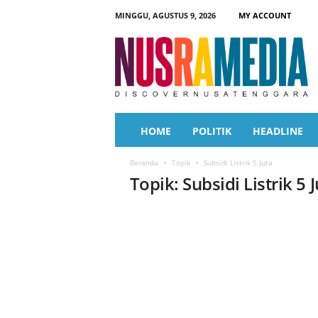
MINGGU, AGUSTUS 9, 2026
MY ACCOUNT
N
u
s
r
a
M
e
HOME
POLITIK
HEADLINE
d
i
Beranda
Topik
Subsidi Listrik 5 Juta
a
Topik: Subsidi Listrik 5 