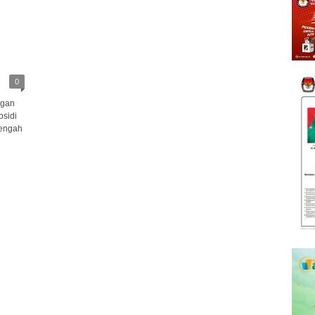
0
ngan
sidi
tengah