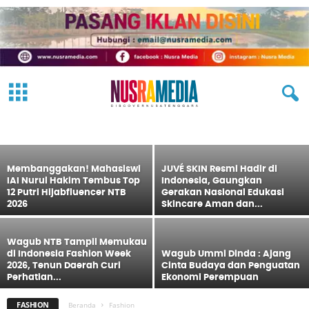
JUVÉ SKIN Resmi Diluncurkan di
Sumbawa, Usung Semangat “A New Era
of Skin Confidence”
NEW LOOK 2015
STREET FASHION
STYLE HUNTER
VOGUE
Redaksi
-
13 Juni 2026
Membanggakan! Mahasiswi
JUVÉ SKIN Resmi Hadir di
IAI Nurul Hakim Tembus Top
Indonesia, Gaungkan
12 Putri Hijabfluencer NTB
Gerakan Nasional Edukasi
2026
Skincare Aman dan...
Wagub NTB Tampil Memukau
di Indonesia Fashion Week
Wagub Ummi Dinda : Ajang
2026, Tenun Daerah Curi
Cinta Budaya dan Penguatan
Perhatian...
Ekonomi Perempuan
FASHION
Beranda
Fashion