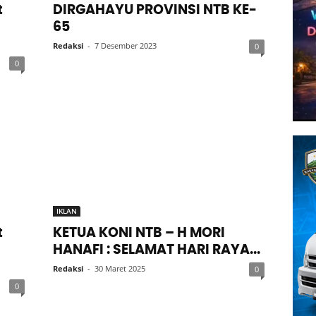
t
DIRGAHAYU PROVINSI NTB KE-
65
Redaksi
-
7 Desember 2023
0
0
IKLAN
t
KETUA KONI NTB – H MORI
HANAFI : SELAMAT HARI RAYA...
Redaksi
-
30 Maret 2025
0
0