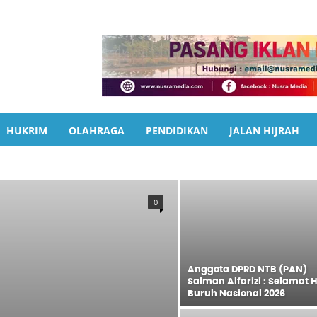
HUKRIM
OLAHRAGA
PENDIDIKAN
JALAN HIJRAH
EADLINE
HUKRIM
IKLAN
JALAN HIJRAH
KESEHATAN
RIWISATA
PEMERINTAHAN
PENDIDIKAN
PERISTIWA
VIDEO
0
Anggota DPRD NTB (PAN)
Salman Alfarizi : Selamat H
Buruh Nasional 2026