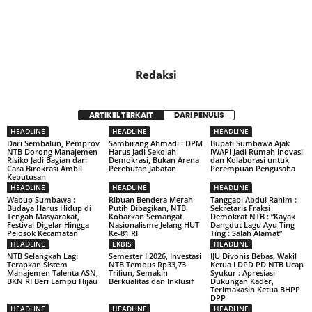
Redaksi
ARTIKEL TERKAIT
DARI PENULIS
HEADLINE
HEADLINE
HEADLINE
Dari Sembalun, Pemprov
Sambirang Ahmadi : DPM
Bupati Sumbawa Ajak
NTB Dorong Manajemen
Harus Jadi Sekolah
IWAPI Jadi Rumah Inovasi
Risiko Jadi Bagian dari
Demokrasi, Bukan Arena
dan Kolaborasi untuk
Cara Birokrasi Ambil
Perebutan Jabatan
Perempuan Pengusaha
Keputusan
HEADLINE
HEADLINE
HEADLINE
Wabup Sumbawa :
Ribuan Bendera Merah
Tanggapi Abdul Rahim :
Budaya Harus Hidup di
Putih Dibagikan, NTB
Sekretaris Fraksi
Tengah Masyarakat,
Kobarkan Semangat
Demokrat NTB : “Kayak
Festival Digelar Hingga
Nasionalisme Jelang HUT
Dangdut Lagu Ayu Ting
Pelosok Kecamatan
Ke-81 RI
Ting : Salah Alamat”
HEADLINE
EKBIS
HEADLINE
NTB Selangkah Lagi
Semester I 2026, Investasi
IJU Divonis Bebas, Wakil
Terapkan Sistem
NTB Tembus Rp33,73
Ketua I DPD PD NTB Ucap
Manajemen Talenta ASN,
Triliun, Semakin
Syukur : Apresiasi
BKN RI Beri Lampu Hijau
Berkualitas dan Inklusif
Dukungan Kader,
Terimakasih Ketua BHPP
DPP
HEADLINE
HEADLINE
HEADLINE