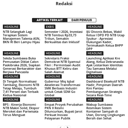
Redaksi
ARTIKEL TERKAIT
DARI PENULIS
HEADLINE
EKBIS
HEADLINE
NTB Selangkah Lagi
Semester I 2026, Investasi
IJU Divonis Bebas, Wakil
Terapkan Sistem
NTB Tembus Rp33,73
Ketua I DPD PD NTB Ucap
Manajemen Talenta ASN,
Triliun, Semakin
Syukur : Apresiasi
BKN RI Beri Lampu Hijau
Berkualitas dan Inklusif
Dukungan Kader,
Terimakasih Ketua BHPP
DPP
HEADLINE
HEADLINE
HEADLINE
Sekda Sumbawa Buka
Sekretaris Fraksi
Launching Aplikasi Kre
Pemusatan Diklat Calon
Demokrat NTB Syamsul
Alang, Ketua Dekranasda
Paskibraka 2026, Siapkan
Fikri : Permintaan Audit
Ajak Lestarikan Identitas
Generasi Berkarakter dan
Khusus BTT Keliru dan
Tau Samawa Melalui
Berjiwa Pancasila
Salah Alamat
Digitalisasi
HEADLINE
HEADLINE
HEADLINE
Di Tengah Normalisasi
Gubernur Miq Iqbal
Dashboard Eksekutif NTB
Tambang, Ekonomi NTB
Akselerasi Transformasi
Hadir, Pimpinan Daerah
Tetap Melaju, Tumbuh
SMK Berbasis Industri
Kini Pantau
7,41 Persen dan Terbaik
untuk Cetak SDM Go
Pembangunan Strategis
Kedua Nasional
Global
Secara Real-Time
HEADLINE
HEADLINE
HEADLINE
BPS : Kinerja Ekonomi
Empat Proyek Perubahan
Wabup Sumbawa
NTB Makin Solid, Ekspor
PKN II Resmi
Resmikan Sistem
Meroket dan Pariwisata
Diluncurkan, Bupati Jarot
Kontainer Sampah di
Terus Menguat
Perkuat Inovasi
Utan, Dorong Lingkungan
Pelayanan Publik
Bersih dan Sehat