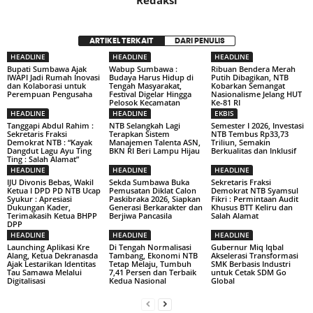
Redaksi
ARTIKEL TERKAIT
DARI PENULIS
HEADLINE
HEADLINE
HEADLINE
Bupati Sumbawa Ajak
Wabup Sumbawa :
Ribuan Bendera Merah
IWAPI Jadi Rumah Inovasi
Budaya Harus Hidup di
Putih Dibagikan, NTB
dan Kolaborasi untuk
Tengah Masyarakat,
Kobarkan Semangat
Perempuan Pengusaha
Festival Digelar Hingga
Nasionalisme Jelang HUT
Pelosok Kecamatan
Ke-81 RI
HEADLINE
HEADLINE
EKBIS
Tanggapi Abdul Rahim :
NTB Selangkah Lagi
Semester I 2026, Investasi
Sekretaris Fraksi
Terapkan Sistem
NTB Tembus Rp33,73
Demokrat NTB : “Kayak
Manajemen Talenta ASN,
Triliun, Semakin
Dangdut Lagu Ayu Ting
BKN RI Beri Lampu Hijau
Berkualitas dan Inklusif
Ting : Salah Alamat”
HEADLINE
HEADLINE
HEADLINE
IJU Divonis Bebas, Wakil
Sekda Sumbawa Buka
Sekretaris Fraksi
Ketua I DPD PD NTB Ucap
Pemusatan Diklat Calon
Demokrat NTB Syamsul
Syukur : Apresiasi
Paskibraka 2026, Siapkan
Fikri : Permintaan Audit
Dukungan Kader,
Generasi Berkarakter dan
Khusus BTT Keliru dan
Terimakasih Ketua BHPP
Berjiwa Pancasila
Salah Alamat
DPP
HEADLINE
HEADLINE
HEADLINE
Launching Aplikasi Kre
Di Tengah Normalisasi
Gubernur Miq Iqbal
Alang, Ketua Dekranasda
Tambang, Ekonomi NTB
Akselerasi Transformasi
Ajak Lestarikan Identitas
Tetap Melaju, Tumbuh
SMK Berbasis Industri
Tau Samawa Melalui
7,41 Persen dan Terbaik
untuk Cetak SDM Go
Digitalisasi
Kedua Nasional
Global