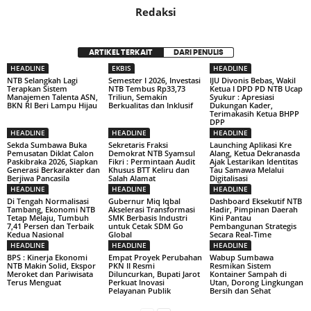
Redaksi
ARTIKEL TERKAIT
DARI PENULIS
HEADLINE
EKBIS
HEADLINE
NTB Selangkah Lagi
Semester I 2026, Investasi
IJU Divonis Bebas, Wakil
Terapkan Sistem
NTB Tembus Rp33,73
Ketua I DPD PD NTB Ucap
Manajemen Talenta ASN,
Triliun, Semakin
Syukur : Apresiasi
BKN RI Beri Lampu Hijau
Berkualitas dan Inklusif
Dukungan Kader,
Terimakasih Ketua BHPP
DPP
HEADLINE
HEADLINE
HEADLINE
Sekda Sumbawa Buka
Sekretaris Fraksi
Launching Aplikasi Kre
Pemusatan Diklat Calon
Demokrat NTB Syamsul
Alang, Ketua Dekranasda
Paskibraka 2026, Siapkan
Fikri : Permintaan Audit
Ajak Lestarikan Identitas
Generasi Berkarakter dan
Khusus BTT Keliru dan
Tau Samawa Melalui
Berjiwa Pancasila
Salah Alamat
Digitalisasi
HEADLINE
HEADLINE
HEADLINE
Di Tengah Normalisasi
Gubernur Miq Iqbal
Dashboard Eksekutif NTB
Tambang, Ekonomi NTB
Akselerasi Transformasi
Hadir, Pimpinan Daerah
Tetap Melaju, Tumbuh
SMK Berbasis Industri
Kini Pantau
7,41 Persen dan Terbaik
untuk Cetak SDM Go
Pembangunan Strategis
Kedua Nasional
Global
Secara Real-Time
HEADLINE
HEADLINE
HEADLINE
BPS : Kinerja Ekonomi
Empat Proyek Perubahan
Wabup Sumbawa
NTB Makin Solid, Ekspor
PKN II Resmi
Resmikan Sistem
Meroket dan Pariwisata
Diluncurkan, Bupati Jarot
Kontainer Sampah di
Terus Menguat
Perkuat Inovasi
Utan, Dorong Lingkungan
Pelayanan Publik
Bersih dan Sehat